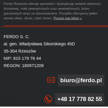
Ferdo Rzeszów oferuje sprzedaż i dystrybucję stolarki okiennej i
drzwiowej, rolet zewnętrznych oraz wewnętrznych, bram
garażowych wraz ze stereowaniem. Ponadto oferujemy pełen
serwis okien, drzwi, rolet i bram.
Poznaj nas bliżej »
FERDO S. C.
al. gen. Władysława Sikorskiego 45D
35-304 Rzeszów
NIP: 815 179 76 44
REGON: 180971209
biuro@ferdo.pl
+48 17 778 82 55