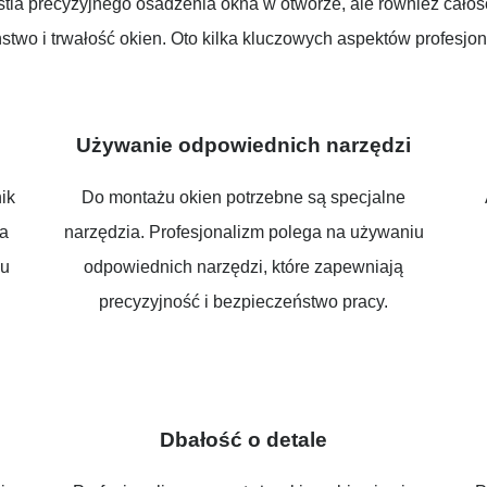
estia precyzyjnego osadzenia okna w otworze, ale również cało
two i trwałość okien. Oto kilka kluczowych aspektów profesjo
Używanie odpowiednich narzędzi
ik
Do montażu okien potrzebne są specjalne
ta
narzędzia. Profesjonalizm polega na używaniu
żu
odpowiednich narzędzi, które zapewniają
precyzyjność i bezpieczeństwo pracy.
h
Dbałość o detale