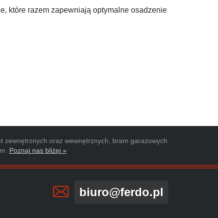
ale, które razem zapewniają optymalne osadzenie
rolet zewnętrznych oraz wewnętrznych, bram garażowych
am.
Poznaj nas bliżej »
biuro@ferdo.pl