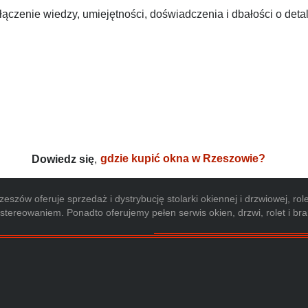
łączenie wiedzy, umiejętności, doświadczenia i dbałości o det
Dowiedz się
,
gdzie kupić okna w Rzeszowie?
eszów oferuje sprzedaż i dystrybucję stolarki okiennej i drzwiowej, 
stereowaniem. Ponadto oferujemy pełen serwis okien, drzwi, rolet i br